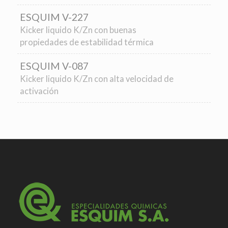
ESQUIM V-227
Kicker liquido K/Zn con buenas
propiedades de estabilidad térmica
ESQUIM V-087
Kicker liquido K/Zn con alta velocidad de
activación