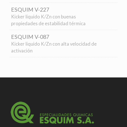
ESQUIM V-227
Kicker liquido K/Zn con buenas
propiedades de estabilidad térmica
ESQUIM V-087
Kicker liquido K/Zn con alta velocidad de
activación